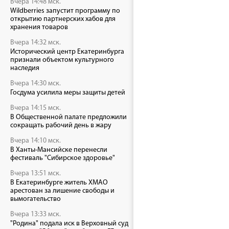
Вчера 14:48 мск.
Wildberries запустит программу по
открытию партнерских хабов для
хранения товаров
Вчера 14:32 мск.
Исторический центр Екатеринбурга
признали объектом культурного
наследия
Вчера 14:30 мск.
Госдума усилила меры защиты детей
Вчера 14:15 мск.
В Общественной палате предложили
сокращать рабочий день в жару
Вчера 14:10 мск.
В Ханты-Мансийске перенесли
фестиваль "Сибирское здоровье"
Вчера 13:51 мск.
В Екатеринбурге житель ХМАО
арестован за лишение свободы и
вымогательство
Вчера 13:33 мск.
"Родина" подала иск в Верховный суд