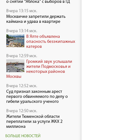
о снятии "Яблока" с выборов в ГД
Вчера 13:15 мск.
Москвичке запретили держать
каймана и удава в квартире
Вчера 13:14 мск.
В Ялте объявлена
опасность безэкипажных
катеров
Вчера 12:59 мск.
Громкий звук услышали
жители Подмосковья и
некоторых районов
Москвы
Вчера 12:52 мск.
Суд признал законным арест
первого обвиняемого по делу о
гибели уральского ученого
Вчера 12:50 мск.
Жители Тюменской области
переплатили за услуги ЖКХ 2
миллиона
БОЛЬШЕ НОВОСТЕЙ