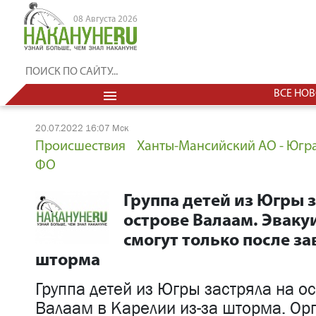
08 Августа 2026
menu
ВСЕ НО
20.07.2022 16:07 Мск
Происшествия
Ханты-Мансийский АО - Югр
ФО
Группа детей из Югры з
острове Валаам. Эваку
смогут только после з
шторма
Группа детей из Югры застряла на о
Валаам в Карелии из-за шторма. Ор