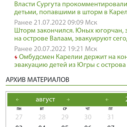
Власти Сургута прокомментировали
детьми, попавшими в шторм в Каре
Ранее 21.07.2022 09:09 Мск
Шторм закончился. Юных югорчан, 
на острове Валаам, эвакуируют сег
Ранее 20.07.2022 19:21 Мск
Омбудсмен Карелии держит на ко
эвакуацию детей из Югры с острова
АРХИВ МАТЕРИАЛОВ
август
arrow_back
arrow_forward
arrow_back
ПН
ВТ
СР
ЧТ
ПТ
27
28
29
30
31