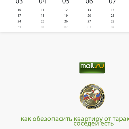
03
04
05
06
07
10
11
12
13
14
17
18
19
20
21
24
25
26
27
28
31
01
02
03
04
как обезопасить квартиру от тара
соседей есть